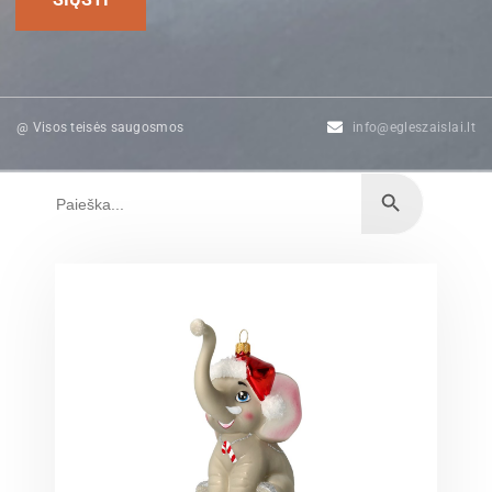
@ Visos teisės saugosmos
info@egleszaislai.lt