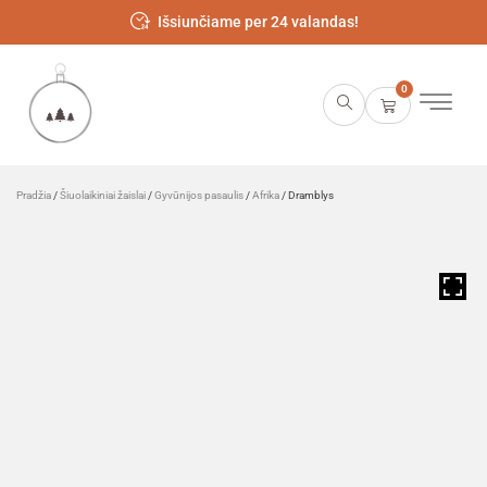
Išsiunčiame per 24 valandas!
0
Pradžia
/
Šiuolaikiniai žaislai
/
Gyvūnijos pasaulis
/
Afrika
/ Dramblys
HOVER