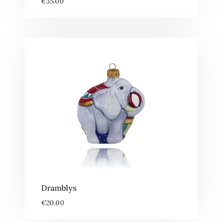
€
35.00
Dramblys
€
20.00