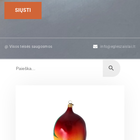
@ Visos teisės saugosmos
info@egleszaislai.lt