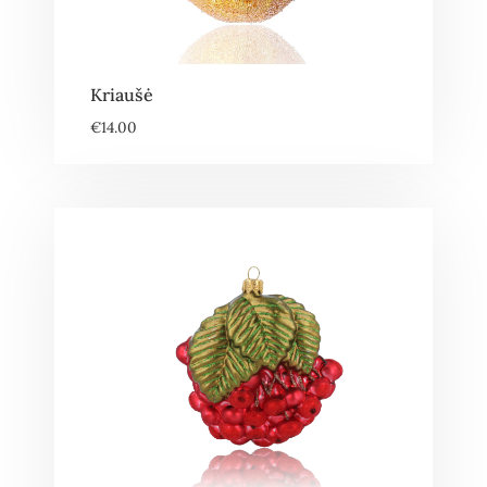
Kriaušė
€
14.00