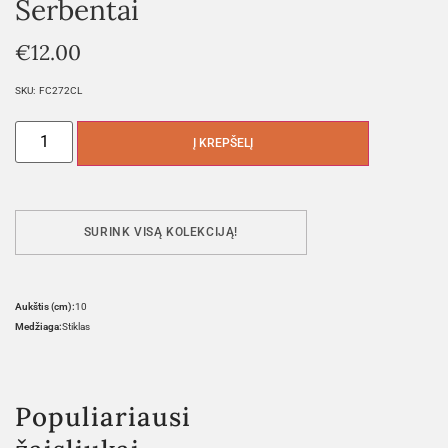
Serbentai
€
12.00
SKU:
FC272CL
Į KREPŠELĮ
SURINK VISĄ KOLEKCIJĄ!
Aukštis (cm):
10
Medžiaga:
Stiklas
Populiariausi