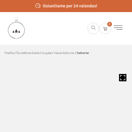
Išsiunčiame per 24 valandas!
0
Pradžia
/
Šiuolaikiniai žaislai
/
Augalai
/
Vaisiai daržovės
/ Serbentai
HOVER