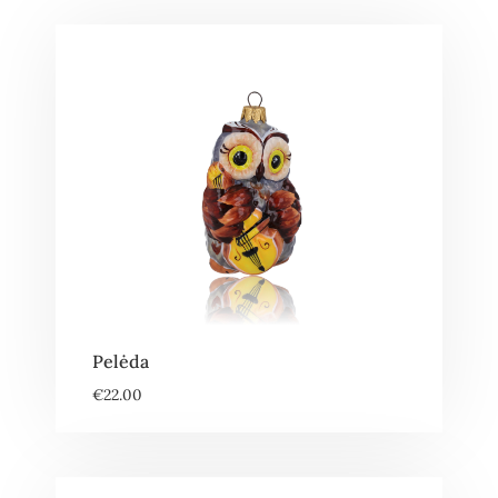
Pelėda
€
22.00