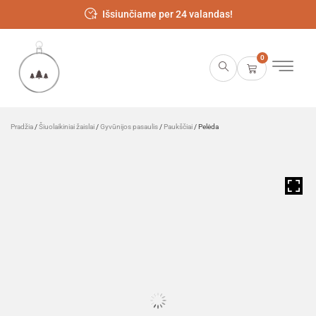
Išsiunčiame per 24 valandas!
0
Pradžia
/
Šiuolaikiniai žaislai
/
Gyvūnijos pasaulis
/
Paukščiai
/ Pelėda
HOVER