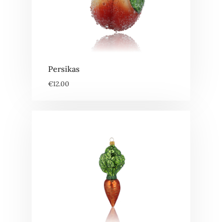
Persikas
€
12.00