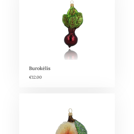
Burokėlis
€
12.00