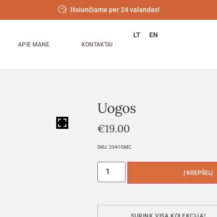
Išsiunčiame per 24 valandas!
LT
EN
APIE MANE
KONTAKTAI
Uogos
HOVER
€
19.00
SKU:
2341GMC
Į KREPŠELĮ
SURINK VISĄ KOLEKCIJĄ!