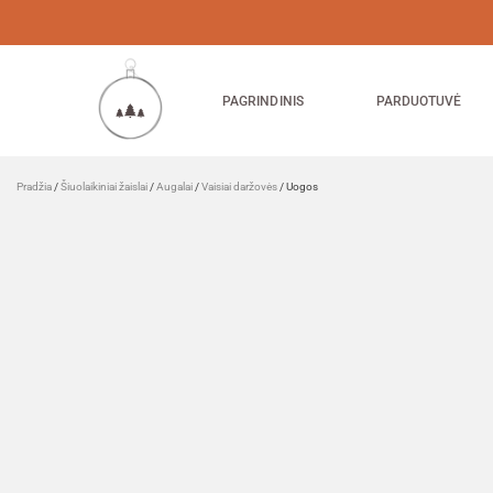
PAGRINDINIS
PARDUOTUVĖ
Pradžia
/
Šiuolaikiniai žaislai
/
Augalai
/
Vaisiai daržovės
/ Uogos