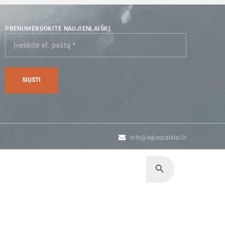
PRENUMERUOKITE NAUJIENLAIŠKĮ
info@egleszaislai.lt