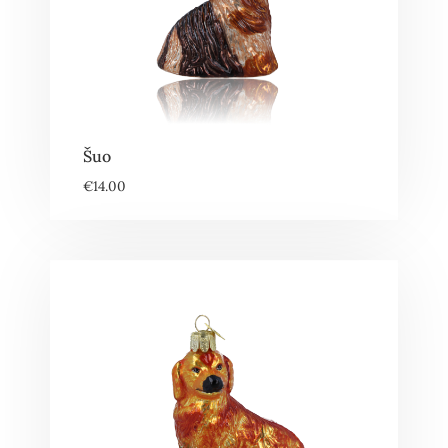
Šuo
€
14.00