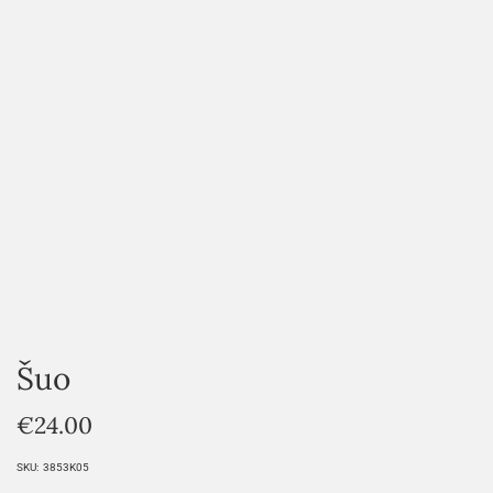
HOVER
Šuo
€
24.00
SKU:
3853K05