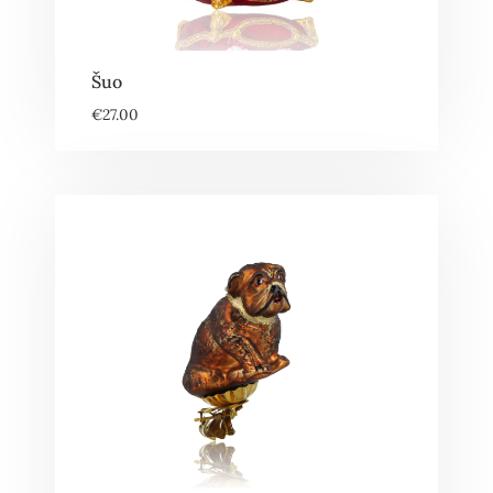
Šuo
€
27.00