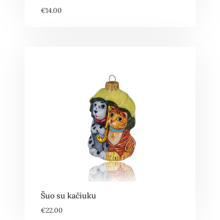
€
14.00
Šuo su kačiuku
€
22.00