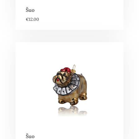
Šuo
€
12.00
Šuo