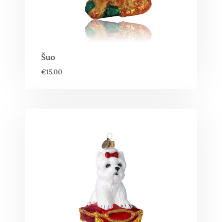
Šuo
€
15.00