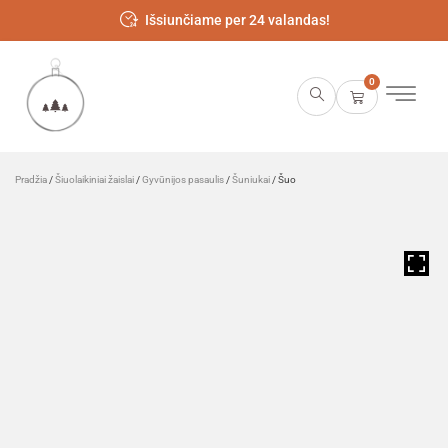
Išsiunčiame per 24 valandas!
0
Pradžia
/
Šiuolaikiniai žaislai
/
Gyvūnijos pasaulis
/
Šuniukai
/ Šuo
HOVER