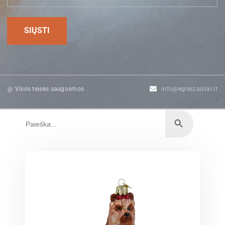
@ Visos teisės saugosmos
info@egleszaislai.lt