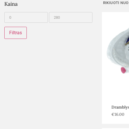
Kaina
Filtras
Drambly
€
16.00