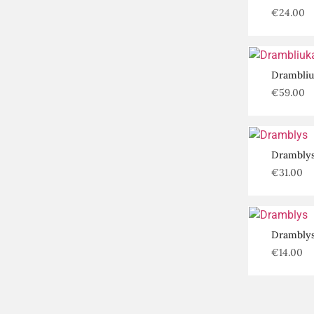
€
24.00
Drambliuk
€
59.00
Drambly
€
31.00
Drambly
€
14.00