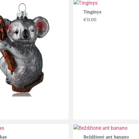
Tinginys
€
11.00
kas
Beždžionė ant banano