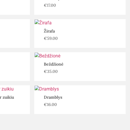
€
17.00
Žirafa
€
59.00
Beždžionė
€
35.00
 zuikiu
Dramblys
€
16.00