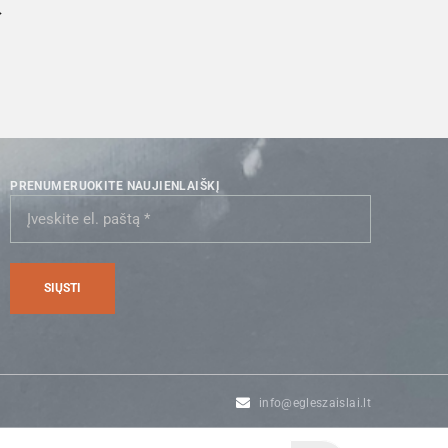
→
PRENUMERUOKITE NAUJIENLAIŠKĮ
info@egleszaislai.lt