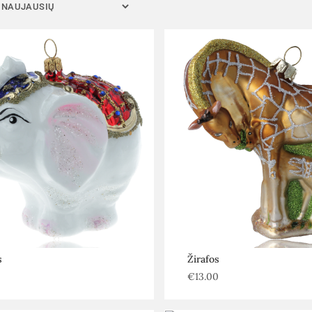
s
Žirafos
€
13.00