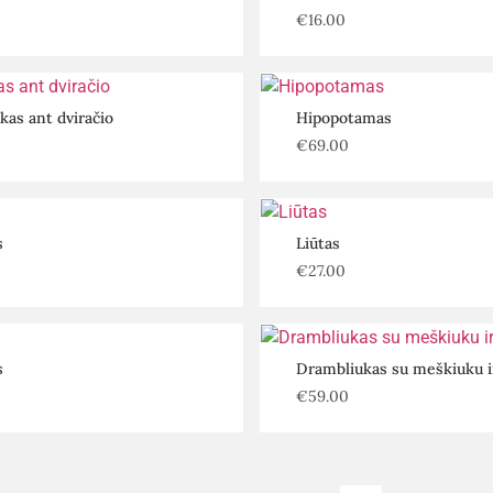
€
16.00
as ant dviračio
Hipopotamas
€
69.00
s
Liūtas
€
27.00
s
Drambliukas su meškiuku ir
€
59.00