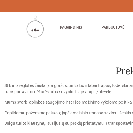
PAGRINDINIS
PARDUOTUVĖ
Pre
Stikliniai eglutės žaislai yra gražus, unikalus ir labai trapus, todėl sk
transportavimo dėžutės arba suvynioti į apsauginę plėvelę.
Mums svarbi aplinkos saugojimo ir taršos mažinimo vykdoma politika p
Papildomai pažymime pakuotę įspėjamaisiais transportavimui ženkla
Jeigu turite klausymų, susijusių su prekių pristatymu ir transportav