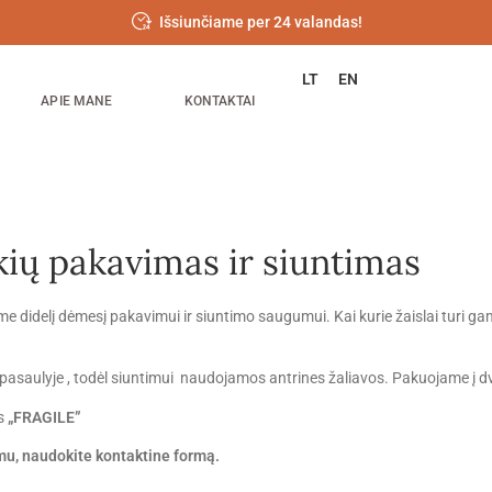
Išsiunčiame per 24 valandas!
LT
EN
APIE MANE
KONTAKTAI
kių pakavimas ir siuntimas
iriame didelį dėmesį pakavimui ir siuntimo saugumui. Kai kurie žaislai turi g
asaulyje , todėl siuntimui naudojamos antrines žaliavos. Pakuojame į d
is
„FRAGILE”
imu, naudokite kontaktine formą.