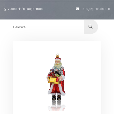
@ Visos teisės saugosmos
info@egleszaislai.lt