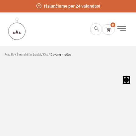
Išsiunčiame per 24 valandas!
0
Pradžia
/
Šiuolaikiniai žaislai
/
Kita
/ Dovanų maišas
HOVER