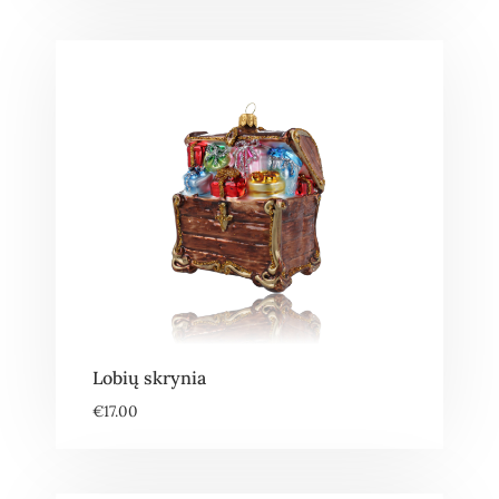
Lobių skrynia
€
17.00