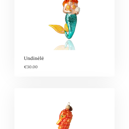
Undinėlė
€
30.00