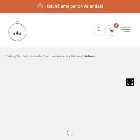
Išsiunčiame per 24 valandas!
0
Pradžia
/
Šiuolaikiniai žaislai
/
Vandens pasaulis
/
Delfinai
/ Delfinas
HOVER