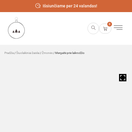
Išsiunčiame per 24 valandas!
0
Pradžia
/
Šiuolaikiniai žaislai
/
Žmonės
/ Mergaitė prie laikrodžio
HOVER