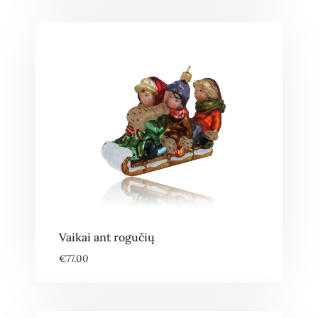
Vaikai ant rogučių
€
77.00