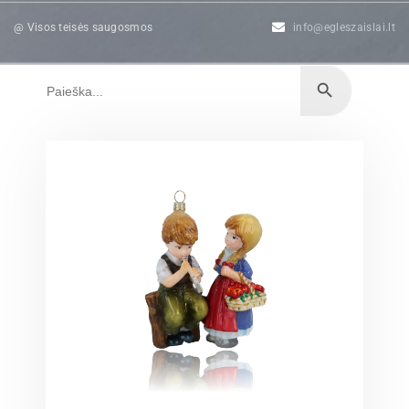
@ Visos teisės saugosmos
info@egleszaislai.lt