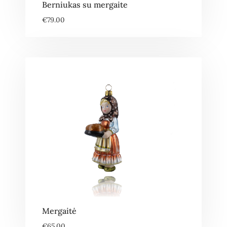
Berniukas su mergaite
€
79.00
Mergaitė
€
65.00