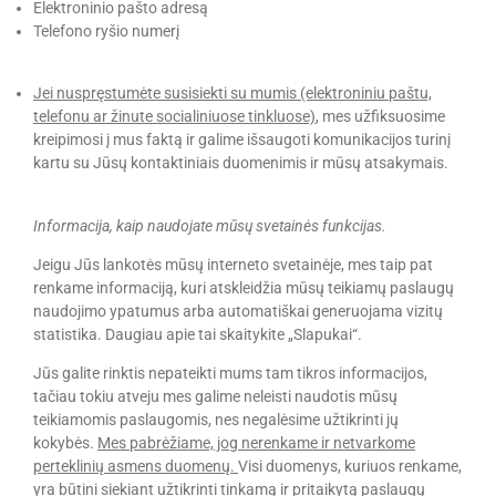
Elektroninio pašto adresą
Telefono ryšio numerį
Jei nuspręstumėte susisiekti su mumis (elektroniniu paštu,
telefonu ar žinute socialiniuose tinkluose)
, mes užfiksuosime
kreipimosi į mus faktą ir galime išsaugoti komunikacijos turinį
kartu su Jūsų kontaktiniais duomenimis ir mūsų atsakymais.
Informacija, kaip naudojate mūsų svetainės funkcijas.
Jeigu Jūs lankotės mūsų interneto svetainėje, mes taip pat
renkame informaciją, kuri atskleidžia mūsų teikiamų paslaugų
naudojimo ypatumus arba automatiškai generuojama vizitų
statistika. Daugiau apie tai skaitykite „Slapukai“.
Jūs galite rinktis nepateikti mums tam tikros informacijos,
tačiau tokiu atveju mes galime neleisti naudotis mūsų
teikiamomis paslaugomis, nes negalėsime užtikrinti jų
kokybės.
Mes pabrėžiame, jog nerenkame ir netvarkome
perteklinių asmens duomenų.
Visi duomenys, kuriuos renkame,
yra būtini siekiant užtikrinti tinkamą ir pritaikytą paslaugų