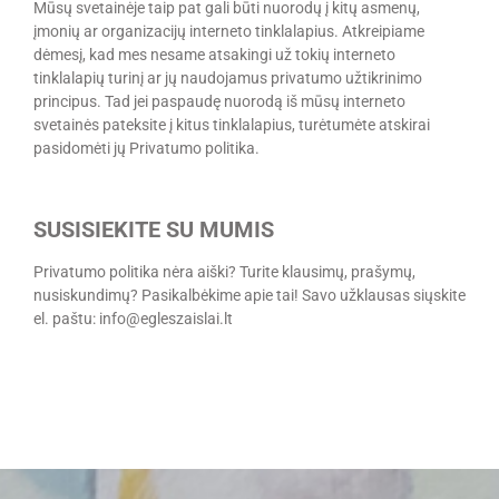
Mūsų svetainėje taip pat gali būti nuorodų į kitų asmenų,
įmonių ar organizacijų interneto tinklalapius. Atkreipiame
dėmesį, kad mes nesame atsakingi už tokių interneto
tinklalapių turinį ar jų naudojamus privatumo užtikrinimo
principus. Tad jei paspaudę nuorodą iš mūsų interneto
svetainės pateksite į kitus tinklalapius, turėtumėte atskirai
pasidomėti jų Privatumo politika.
SUSISIEKITE SU MUMIS
Privatumo politika nėra aiški? Turite klausimų, prašymų,
nusiskundimų? Pasikalbėkime apie tai! Savo užklausas siųskite
el. paštu: info@egleszaislai.lt