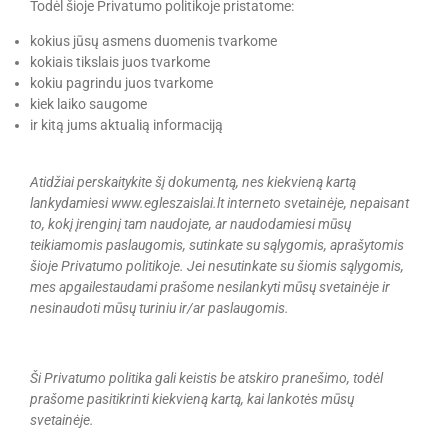
Todėl šioje Privatumo politikoje pristatome:
kokius jūsų asmens duomenis tvarkome
kokiais tikslais juos tvarkome
kokiu pagrindu juos tvarkome
kiek laiko saugome
ir kitą jums aktualią informaciją
Atidžiai perskaitykite šį dokumentą, nes kiekvieną kartą
lankydamiesi www.egleszaislai.lt interneto svetainėje, nepaisant
to, kokį įrenginį tam naudojate, ar naudodamiesi mūsų
teikiamomis paslaugomis, sutinkate su sąlygomis, aprašytomis
šioje Privatumo politikoje. Jei nesutinkate su šiomis sąlygomis,
mes apgailestaudami prašome nesilankyti mūsų svetainėje ir
nesinaudoti mūsų turiniu ir/ar paslaugomis.
Ši Privatumo politika gali keistis be atskiro pranešimo, todėl
prašome pasitikrinti kiekvieną kartą, kai lankotės mūsų
svetainėje
.