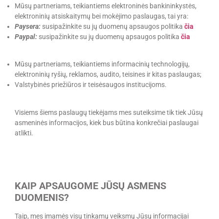
Mūsų partneriams, teikiantiems elektroninės bankininkystės,
elektroninių atsiskaitymų bei mokėjimo paslaugas, tai yra:
Paysera:
susipažinkite su jų duomenų apsaugos politika
čia
Paypal:
susipažinkite su jų duomenų apsaugos politika
čia
Mūsų partneriams, teikiantiems informacinių technologijų,
elektroninių ryšių, reklamos, audito, teisines ir kitas paslaugas;
Valstybinės priežiūros ir teisėsaugos institucijoms.
Visiems šiems paslaugų tiekėjams mes suteiksime tik tiek Jūsų
asmeninės informacijos, kiek bus būtina konkrečiai paslaugai
atlikti.
KAIP APSAUGOME JŪSŲ ASMENS
DUOMENIS?
Taip, mes imamės visų tinkamų veiksmų Jūsų informacijai