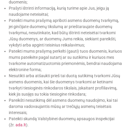
duomenis;
Prašyti ištrinti informaciją, kurią turime apie Jus, jeigu ją
naudojame neteisėtai;
Pateikti mums prašymą apriboti asmens duomenų tvarkymą,
jei ginčijate duomenų tikslumą ar prieštaraujate duomenų
tvarkymui, nesutinkate, kad būtų ištrinti neteisėtai tvarkomi
Jūsų duomenys, ar duomenų Jums reikia, siekiant pareikšti,
vykdyti arba apginti teisinius reikalavimus;
Pateikti mums prašymą perkelti (gauti) tuos duomenis, kuriuos
mums pateikėte pagal sutartį ar su sutikimu ir kuriuos mes
tvarkome automatizuotomis priemonėmis, bendrai naudojama
elektronine forma;
Nesutikti arba atšaukti prieš tai duotą sutikimą tvarkomi Jūsų
asmens duomenis, kai šie duomenys tvarkomi ar ketinami
tvarkyti tiesioginės rinkodaros tikslais, įskaitant profiliavimą,
kiek jis susijęs su tokia tiesiogine rinkodara;
Pareikšti nesutikimą dėl asmens duomenų naudojimo, kai tai
daroma vadovaujantis mūsų ar trečiųjų asmenų teisėtais
interesais;
Pateikti skundą Valstybinei duomenų apsaugos inspekcijai
(žr.
ada.lt
).