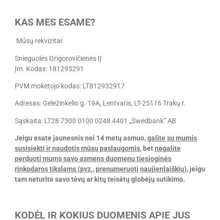
KAS MES ESAME?
Mūsų rekvizitai:
Snieguolės Grigorovičienės IĮ
Įm. Kodas: 181293291
PVM mokėtojo kodas: LT812932917
Adresas: Geležinkelio g. 19A, Lentvaris, LT-25116 Trakų r.
Sąskaita: LT28 7300 0100 0248 4401 „Swedbank” AB
Jeigu esate jaunesnis nei 14 metų asmuo,
galite su mumis
susisiekti ir naudotis mūsų paslaugomis
, bet
negalite
perduoti mums savo asmens duomenų tiesioginės
rinkodaros tikslams (pvz., prenumeruoti
naujienlaiškių)
, jeigu
tam neturite savo tėvų ar kitų teisėtų globėjų sutikimo.
KODĖL IR KOKIUS DUOMENIS APIE JUS