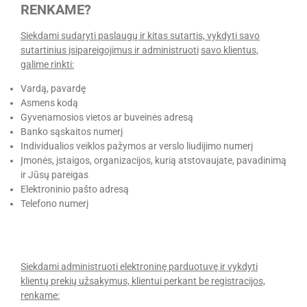
RENKAME?
Siekdami sudaryti paslaugų ir kitas sutartis, vykdyti savo
sutartinius įsipareigojimus ir administruoti
savo klientus,
galime rinkti:
Vardą, pavardę
Asmens kodą
Gyvenamosios vietos ar buveinės adresą
Banko sąskaitos numerį
Individualios veiklos pažymos ar verslo liudijimo numerį
Įmonės, įstaigos, organizacijos, kurią atstovaujate, pavadinimą
ir Jūsų pareigas
Elektroninio pašto adresą
Telefono numerį
Siekdami administruoti elektroninę parduotuvę ir vykdyti
klientų prekių užsakymus, klientui perkant be registracijos,
renkame: