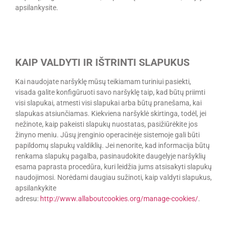
apsilankysite.
KAIP VALDYTI IR IŠTRINTI SLAPUKUS
Kai naudojate naršyklę mūsų teikiamam turiniui pasiekti,
visada galite konfigūruoti savo naršyklę taip, kad būtų priimti
visi slapukai, atmesti visi slapukai arba būtų pranešama, kai
slapukas atsiunčiamas. Kiekviena naršyklė skirtinga, todėl, jei
nežinote, kaip pakeisti slapukų nuostatas, pasižiūrėkite jos
žinyno meniu. Jūsų įrenginio operacinėje sistemoje gali būti
papildomų slapukų valdiklių. Jei nenorite, kad informacija būtų
renkama slapukų pagalba, pasinaudokite daugelyje naršyklių
esama paprasta procedūra, kuri leidžia jums atsisakyti slapukų
naudojimosi. Norėdami daugiau sužinoti, kaip valdyti slapukus,
apsilankykite
adresu:
http://www.allaboutcookies.org/manage-cookies/
.