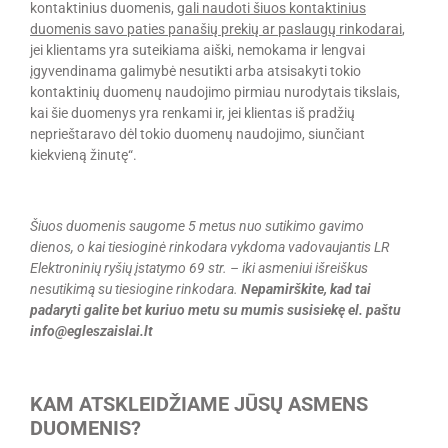
kontaktinius duomenis,
gali naudoti šiuos kontaktinius
duomenis savo paties panašių prekių ar paslaugų rinkodarai
,
jei klientams yra suteikiama aiški, nemokama ir lengvai
įgyvendinama galimybė nesutikti arba atsisakyti tokio
kontaktinių duomenų naudojimo pirmiau nurodytais tikslais,
kai šie duomenys yra renkami ir, jei klientas iš pradžių
neprieštaravo dėl tokio duomenų naudojimo, siunčiant
kiekvieną žinutę“.
Šiuos duomenis saugome 5 metus nuo sutikimo gavimo
dienos, o kai tiesioginė rinkodara vykdoma vadovaujantis LR
Elektroninių ryšių įstatymo 69 str. – iki asmeniui išreiškus
nesutikimą su tiesiogine rinkodara.
Nepamirškite, kad tai
padaryti galite bet kuriuo metu su mumis susisiekę el. paštu
info
@
egleszaislai.lt
KAM ATSKLEIDŽIAME JŪSŲ ASMENS
DUOMENIS?