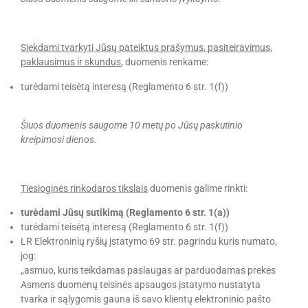
Siekdami tvarkyti Jūsų pateiktus prašymus, pasiteiravimus,
paklausimus ir skundus
, duomenis renkame:
turėdami teisėtą interesą (Reglamento 6 str. 1(f))
Šiuos duomenis saugome 10 metų po Jūsų paskutinio
kreipimosi dienos.
Tiesioginės rinkodaros tikslais
duomenis galime rinkti:
turėdami Jūsų sutikimą (Reglamento 6 str. 1(a))
turėdami teisėtą interesą (Reglamento 6 str. 1(f))
LR Elektroninių ryšių įstatymo 69 str. pagrindu kuris numato,
jog:
„asmuo, kuris teikdamas paslaugas ar parduodamas prekes
Asmens duomenų teisinės apsaugos įstatymo nustatyta
tvarka ir sąlygomis gauna iš savo klientų elektroninio pašto