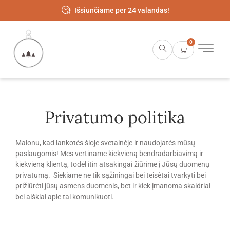
Išsiunčiame per 24 valandas!
0
Privatumo politika
Malonu, kad lankotės šioje svetainėje ir naudojatės mūsų
paslaugomis! Mes vertiname kiekvieną bendradarbiavimą ir
kiekvieną klientą, todėl itin atsakingai žiūrime į Jūsų duomenų
privatumą. Siekiame ne tik sąžiningai bei teisėtai tvarkyti bei
prižiūrėti jūsų asmens duomenis, bet ir kiek įmanoma skaidriai
bei aiškiai apie tai komunikuoti.