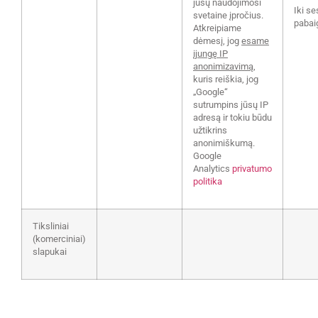
jūsų naudojimosi
Iki se
svetaine įpročius.
pabai
Atkreipiame
dėmesį, jog
esame
įjungę IP
anonimizavimą
,
kuris reiškia, jog
„Google“
sutrumpins jūsų IP
adresą ir tokiu būdu
užtikrins
anonimiškumą.
Google
Analytics
privatumo
politika
Tiksliniai
(komerciniai)
slapukai