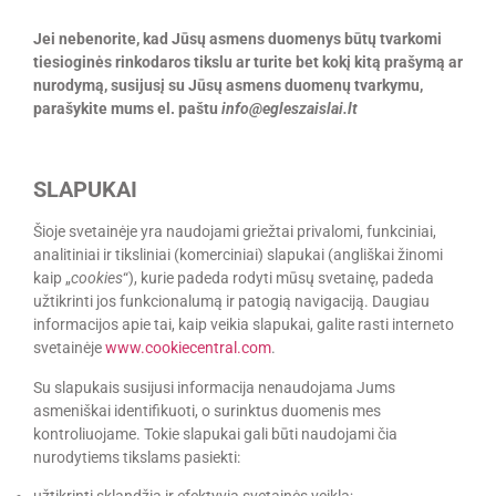
Jei nebenorite, kad Jūsų asmens duomenys būtų tvarkomi
tiesioginės rinkodaros tikslu ar turite bet kokį kitą prašymą ar
nurodymą, susijusį su Jūsų asmens duomenų tvarkymu,
parašykite mums el. paštu
info
@
egleszaislai.lt
SLAPUKAI
Šioje svetainėje yra naudojami griežtai privalomi, funkciniai,
analitiniai ir tiksliniai (komerciniai) slapukai (angliškai žinomi
kaip „
cookies
“), kurie padeda rodyti mūsų svetainę, padeda
užtikrinti jos funkcionalumą ir patogią navigaciją. Daugiau
informacijos apie tai, kaip veikia slapukai, galite rasti interneto
svetainėje
www.cookiecentral.com
.
Su slapukais susijusi informacija nenaudojama Jums
asmeniškai identifikuoti, o surinktus duomenis mes
kontroliuojame. Tokie slapukai gali būti naudojami čia
nurodytiems tikslams pasiekti:
užtikrinti sklandžią ir efektyvią svetainės veiklą;