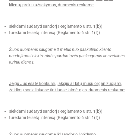
klientų prekių užsakymus, duomenis renkame:
siekdami sudaryti sandorį (Reglamento 6 str. 1(b))
turėdami teisėtą interesą (Reglamento 6 str. 1(f))
Šiuos duomenis saugome 3 metus nuo paskutinio kliento
naudojimosi elektroninės parduotuvės paslaugomis ar svetainės
turiniu dienos.
Jeigu Jūs esate konkursų, akcijų ar kitų mūsų organizuojamų
žaidimų socialiniuose tinkluose laimėtojas, duomenis renkame:
siekdami sudaryti sandorį (Reglamento 6 str. 1(b))
turėdami teisėtą interesą (Reglamento 6 str. 1(f))
Šiuos duomenis saugome iki sandorio įvykdymo.