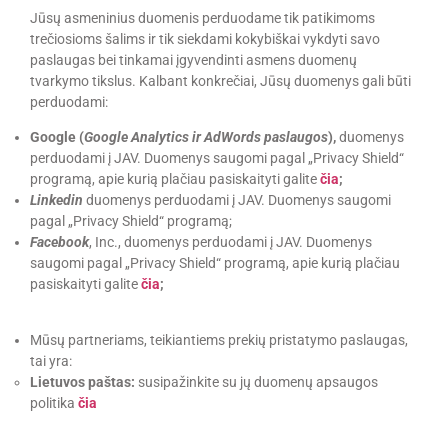
Jūsų asmeninius duomenis perduodame tik patikimoms
trečiosioms šalims ir tik siekdami kokybiškai vykdyti savo
paslaugas bei tinkamai įgyvendinti asmens duomenų
tvarkymo tikslus. Kalbant konkrečiai, Jūsų duomenys gali būti
perduodami:
Google (
Google Analytics ir AdWords paslaugos
),
duomenys
perduodami į JAV. Duomenys saugomi pagal „Privacy Shield“
programą, apie kurią plačiau pasiskaityti galite
čia
;
Linkedin
duomenys perduodami į JAV. Duomenys saugomi
pagal „Privacy Shield“ programą;
Facebook
, Inc., duomenys perduodami į JAV. Duomenys
saugomi pagal „Privacy Shield“ programą, apie kurią plačiau
pasiskaityti galite
čia
;
Mūsų partneriams, teikiantiems prekių pristatymo paslaugas,
tai yra:
Lietuvos paštas:
susipažinkite su jų duomenų apsaugos
politika
čia