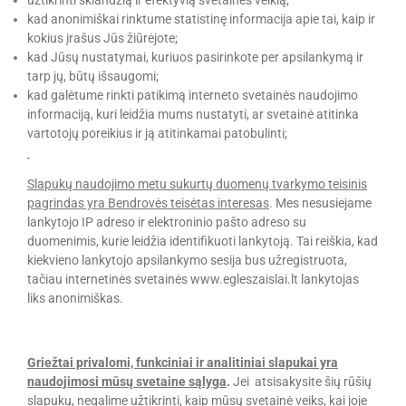
kad anonimiškai rinktume statistinę informacija apie tai, kaip ir
kokius įrašus Jūs žiūrėjote;
kad Jūsų nustatymai, kuriuos pasirinkote per apsilankymą ir
tarp jų, būtų išsaugomi;
kad galėtume rinkti patikimą interneto svetainės naudojimo
informaciją, kuri leidžia mums nustatyti, ar svetainė atitinka
vartotojų poreikius ir ją atitinkamai patobulinti;
Slapukų naudojimo metu sukurtų duomenų tvarkymo teisinis
pagrindas yra Bendrovės teisėtas interesas
. Mes nesusiejame
lankytojo IP adreso ir elektroninio pašto adreso su
duomenimis, kurie leidžia identifikuoti lankytoją. Tai reiškia, kad
kiekvieno lankytojo apsilankymo sesija bus užregistruota,
tačiau internetinės svetainės www.egleszaislai.lt lankytojas
liks anonimiškas.
Griežtai privalomi, funkciniai ir analitiniai slapukai yra
naudojimosi mūsų svetaine sąlyga
.
Jei atsisakysite šių rūšių
slapukų, negalime užtikrinti, kaip mūsų svetainė veiks, kai joje