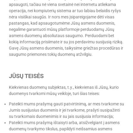
apsaugoti, tačiau nė viena svetainė nei internetu atliekama
operacija, nei kompiuterių sistema ar tuo labiau belaidis ryšys
nėra visiškai saugūs. Ir nors mes įsipareigojame dėti visas
pastangas, kad apsaugotumėme Jūsų asmens duomenis,
negalime garantuoti mūsų platformoje perduodamų Jūsų
asmens duomenų absoliutaus saugumo. Perduodami bet
kokią informaciją prisiimate ir su jos perdavimu susijusią riziką.
Gavę Jūsų asmens duomenis, taikysime griežtas procedūras ir
saugumo priemones tokių duomenų atžvilgiu.
JŪSŲ TEISĖS
Kiekvienas duomenų subjektas, t.y., kiekvienas iš Jūsų, kurio
duomenys tvarkomi mūsų veikloje, turi šias teises:
Pateikti mums prašymą gauti patvirtinimą, ar mes tvarkome su
Jumis susijusius duomenis ir jei tvarkome, prašyti susipažinti
su tvarkomais duomenimis ir su jais susijusia informacija;
Pateikti mums prašymą ištaisyti arba, atsižvelgiant į asmens
duomenų tvarkymo tikslus, papildyti neišsamius asmens