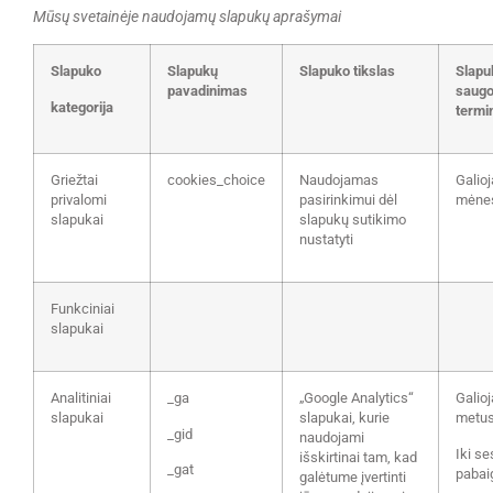
Mūsų svetainėje naudojamų slapukų aprašymai
Slapuko
Slapukų
Slapuko tikslas
Slapu
pavadinimas
saugo
kategorija
termi
Griežtai
cookies_choice
Naudojamas
Galioj
privalomi
pasirinkimui dėl
mėne
slapukai
slapukų sutikimo
nustatyti
Funkciniai
slapukai
Analitiniai
_ga
„Google Analytics“
Galioj
slapukai
slapukai, kurie
metu
_gid
naudojami
Iki se
išskirtinai tam, kad
_gat
pabai
galėtume įvertinti