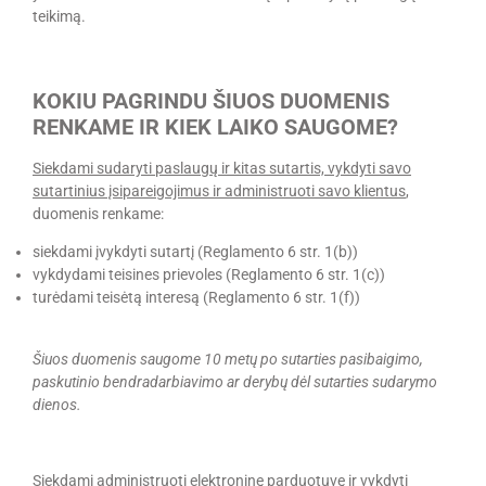
teikimą.
KOKIU PAGRINDU ŠIUOS DUOMENIS
RENKAME IR KIEK LAIKO SAUGOME?
Siekdami sudaryti paslaugų ir kitas sutartis, vykdyti savo
sutartinius įsipareigojimus ir administruoti savo klientus
,
duomenis renkame:
siekdami įvykdyti sutartį (Reglamento 6 str. 1(b))
vykdydami teisines prievoles (Reglamento 6 str. 1(c))
turėdami teisėtą interesą (Reglamento 6 str. 1(f))
Šiuos duomenis saugome 10 metų po sutarties pasibaigimo,
paskutinio bendradarbiavimo ar derybų dėl sutarties sudarymo
dienos.
Siekdami administruoti elektroninę parduotuvę ir vykdyti