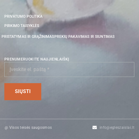
PRIVATUMO POLITIKA
PIRKIMO TAISYKLĖS
PRISTATYMAS IR GRĄŽINIMAS
PREKIŲ PAKAVIMAS IR SIUNTIMAS
PRENUMERUOKITE NAUJIENLAIŠKĮ
@ Visos teisės saugosmos
info@egleszaislai.lt