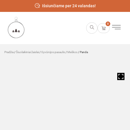
Išsiunčiame per 24 valandas!
0
Pradžia
/
Šiuolaikiniai žaislai
/
Gyvūnijos pasaulis
/
Meškos
/ Panda
HOVER