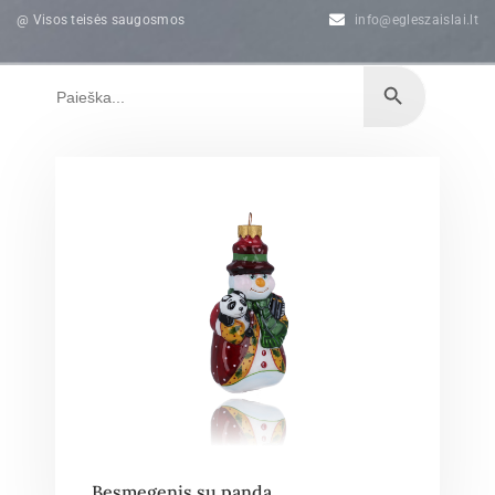
@ Visos teisės saugosmos
info@egleszaislai.lt
Besmegenis su panda