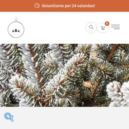
Išsiunčiame per 24 valandas!
0