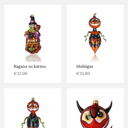
Ragana su katinu
Moliūgas
€
32.00
€
35.00