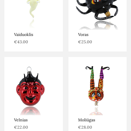
Vaiduoklis
Voras
€
43.00
€
25.00
Velnias
Moliūgas
€
22.00
€
28.00