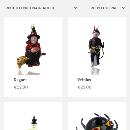
Filtras
Ragana
Velnias
€
22.00
€
25.00