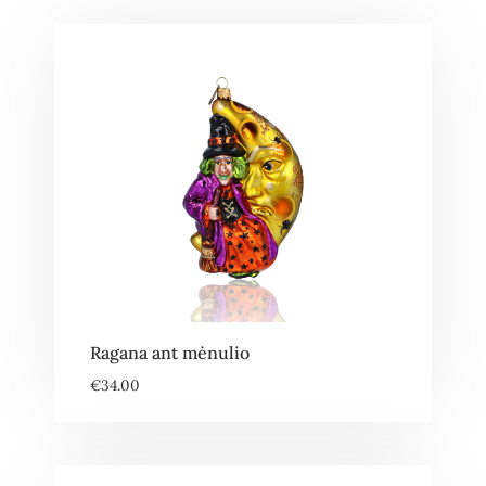
Ragana ant mėnulio
€
34.00