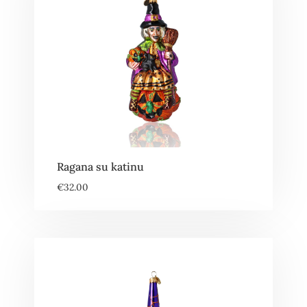
Ragana su katinu
€
32.00