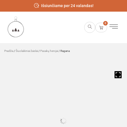
Išsiunčiame per 24 valandas!
0
Pradžia
/
Šiuolaikiniai žaislai
/
Pasakų herojai
/ Ragana
HOVER