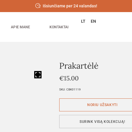
Išsiunčiame per 24 valandas!
LT
EN
APIE MANE
KONTAKTAI
Prakartėlė
HOVER
€
15.00
SKU:
CBK01119
SURINK VISĄ KOLEKCIJĄ!