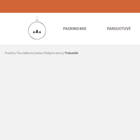
PAGRINDINIS
PARDUOTUVĖ
Pradžia
/
Šiuolaikiniai žaislai
/
Religinė tema
/ Prakartėlė