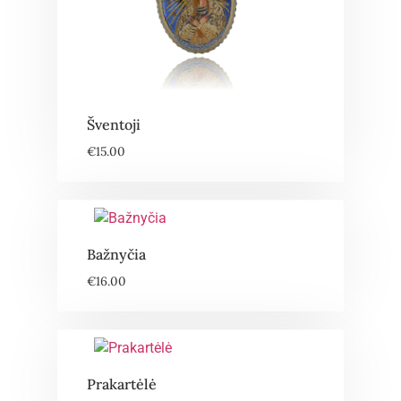
Šventoji
€
15.00
Bažnyčia
€
16.00
Prakartėlė