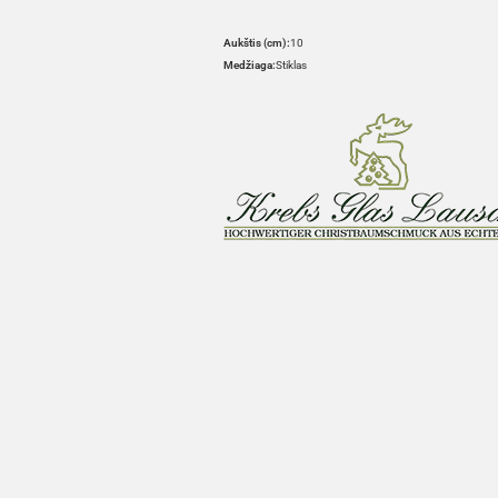
Aukštis (cm):
10
Medžiaga:
Stiklas
HOVER