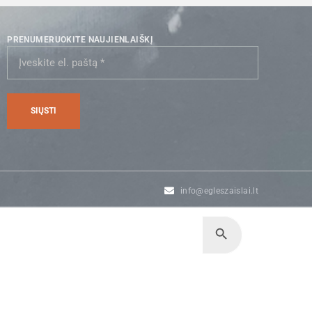
PRENUMERUOKITE NAUJIENLAIŠKĮ
info@egleszaislai.lt