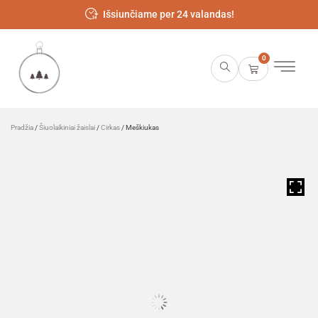
Išsiunčiame per 24 valandas!
0
Pradžia
/
Šiuolaikiniai žaislai
/
Cirkas
/ Meškiukas
HOVER