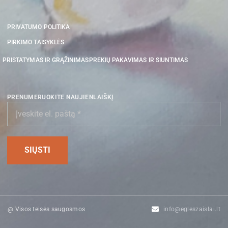
PRIVATUMO POLITIKA
PIRKIMO TAISYKLĖS
PRISTATYMAS IR GRĄŽINIMAS
PREKIŲ PAKAVIMAS IR SIUNTIMAS
PRENUMERUOKITE NAUJIENLAIŠKĮ
@ Visos teisės saugosmos
info@egleszaislai.lt