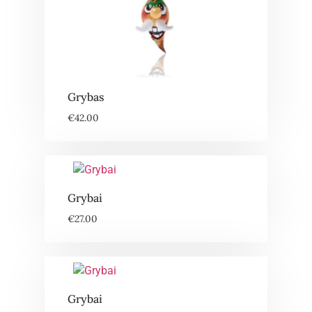
Grybas
€
42.00
Grybai
€
27.00
Grybai