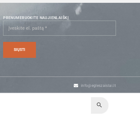
PRENUMERUOKITE NAUJIENLAIŠKĮ
info@egleszaislai.lt