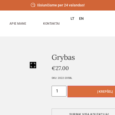
Išsiunčiame per 24 valandas!
LT
EN
APIE MANE
KONTAKTAI
Grybas
HOVER
€
27.00
SKU:
2022-205BL
Į KREPŠELĮ
SURINK VISĄ KOLEKCIJĄ!