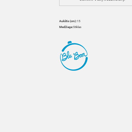
Aukštis (cm):
15
Medžiaga:
Stiklas
HOVER