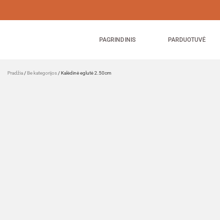
PAGRINDINIS
PARDUOTUVĖ
Pradžia
/
Be kategorijos
/ Kalėdinė eglutė 2.50cm