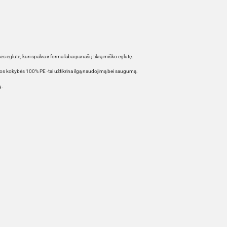
 eglutė, kuri spalva ir forma labai panaši į tikrą miško eglutę.
ios kokybės 100% PE -tai užtikrina ilgą naudojimą bei saugumą.
ų.