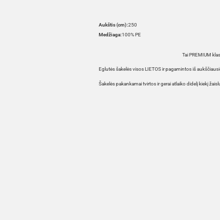
Aukštis (cm):
250
Medžiaga:
100% PE
Tai PREMIUM klasės
Eglutės šakelės visos LIETOS ir pagamintos iš aukščiaus
Šakelės pakankamai tvirtos ir gerai atlaiko didelį kiekį žaisl
HOVER