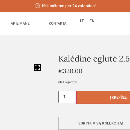
Išsiunčiame per 24 valandas!
LT
EN
APIE MANE
KONTAKTAI
Kalėdinė eglutė 2
HOVER
€
320.00
SKU:
siga-2,50
Į KREPŠELĮ
SURINK VISĄ KOLEKCIJĄ!