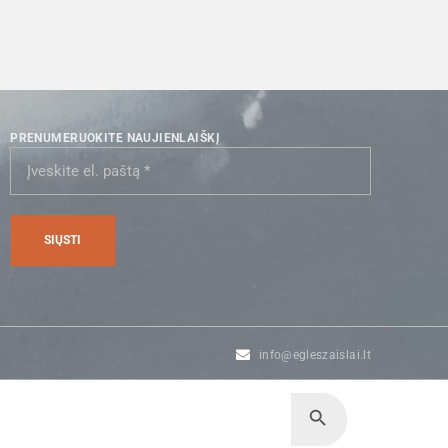
PRENUMERUOKITE NAUJIENLAIŠKĮ
info@egleszaislai.lt