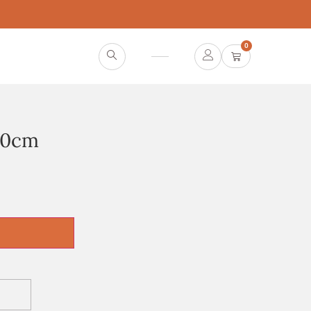
0
.50cm