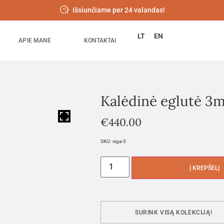
Išsiunčiame per 24 valandas!
LT
EN
APIE MANE
KONTAKTAI
Kalėdinė eglutė 3
HOVER
€
440.00
SKU:
siga-3
Į KREPŠELĮ
SURINK VISĄ KOLEKCIJĄ!