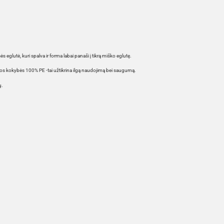
 eglutė, kuri spalva ir forma labai panaši į tikrą miško eglutę.
ios kokybės 100% PE -tai užtikrina ilgą naudojimą bei saugumą.
ų.