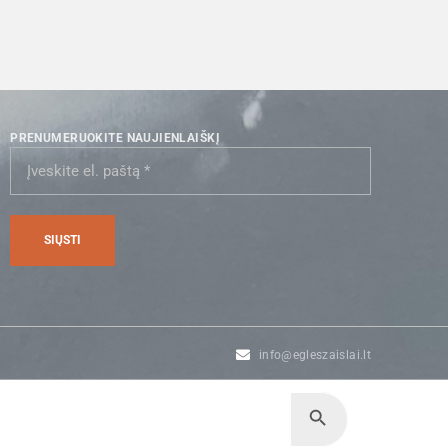
PRENUMERUOKITE NAUJIENLAIŠKĮ
info@egleszaislai.lt