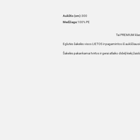
Aukštis (cm):
300
Medžiaga:
100% PE
Tai PREMIUM klasės
Eglutės šakelės visos LIETOS ir pagamintos iš aukščiaus
Šakelės pakankamai tvirtos ir gerai atlaiko didelį kiekį žaisl
HOVER