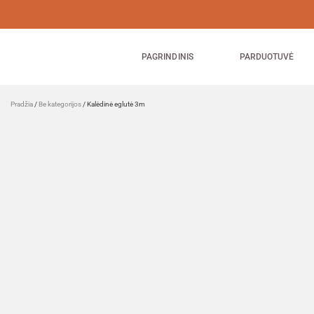
PAGRINDINIS
PARDUOTUVĖ
Pradžia
/
Be kategorijos
/ Kalėdinė eglutė 3m