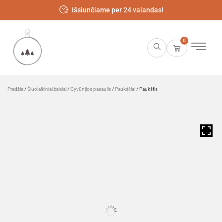
Išsiunčiame per 24 valandas!
0
Pradžia
/
Šiuolaikiniai žaislai
/
Gyvūnijos pasaulis
/
Paukščiai
/ Paukštis
HOVER