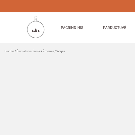
PAGRINDINIS
PARDUOTUVĖ
Pradžia
/
Šiuolaikiniai žaislai
/
Žmonės
/ Virėjas