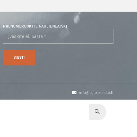
PRENUMERUOKITE NAUJIENLAIŠKĮ
info@egleszaislai.lt