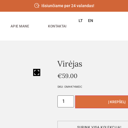
Išsiunčiame per 24 valandas!
LT
EN
APIE MANE
KONTAKTAI
Virėjas
HOVER
€
59.00
SKU:
OM4474MDC
Į KREPŠELĮ
SURINK VISĄ KOLEKCIJĄ!