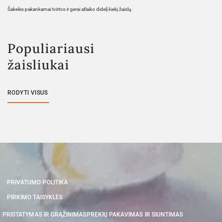
Šakelės pakankamai tvirtos ir gerai atlaiko didelį kiekį žaislų.
Populiariausi
žaisliukai
RODYTI VISUS
PRIVATUMO POLITIKA
PIRKIMO TAISYKLĖS
PRISTATYMAS IR GRĄŽINIMAS
PREKIŲ PAKAVIMAS IR SIUNTIMAS