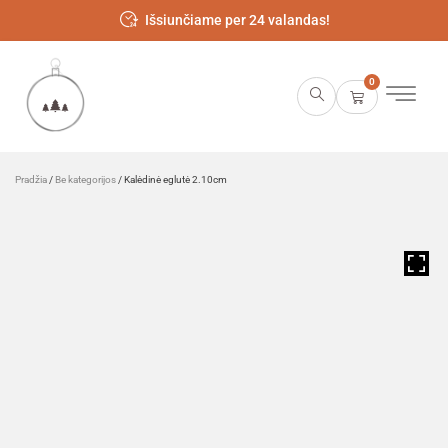
Išsiunčiame per 24 valandas!
0
Pradžia
/
Be kategorijos
/ Kalėdinė eglutė 2.10cm
HOVER