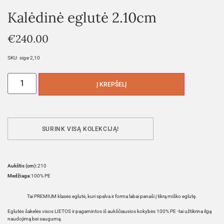
Kalėdinė eglutė 2.10cm
€
240.00
SKU:
siga-2,10
Į KREPŠELĮ
SURINK VISĄ KOLEKCIJĄ!
Aukštis (cm):
210
Medžiaga:
100% PE
Tai PREMIUM klasės eglutė, kuri spalva ir forma labai panaši į tikrą miško eglutę.
Eglutės šakelės visos LIETOS ir pagamintos iš aukščiausios kokybės 100% PE -tai užtikrina ilgą
naudojimą bei saugumą.