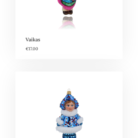
Vaikas
€
17.00