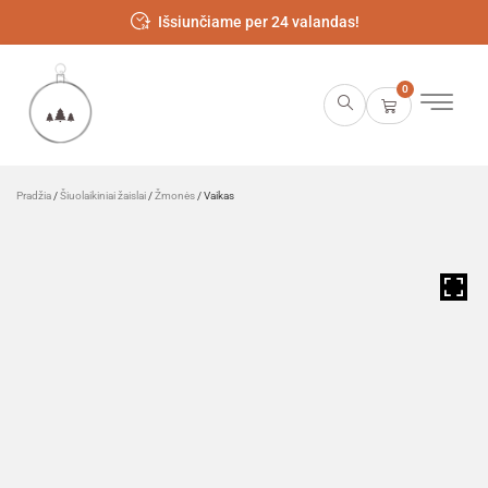
Išsiunčiame per 24 valandas!
0
Pradžia
/
Šiuolaikiniai žaislai
/
Žmonės
/ Vaikas
HOVER