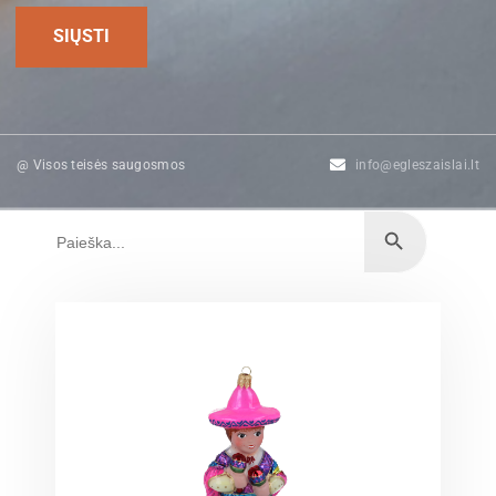
@ Visos teisės saugosmos
info@egleszaislai.lt