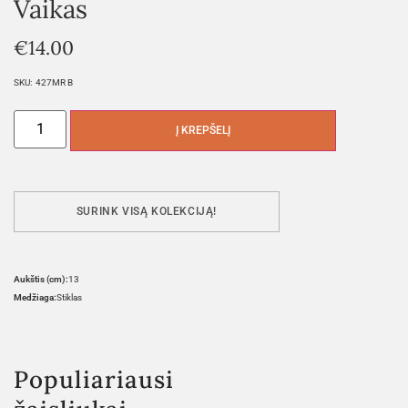
Vaikas
€
14.00
SKU:
427MR B
Į KREPŠELĮ
SURINK VISĄ KOLEKCIJĄ!
Aukštis (cm):
13
Medžiaga:
Stiklas
Populiariausi