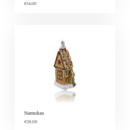
€
14.00
Namukas
€
26.00