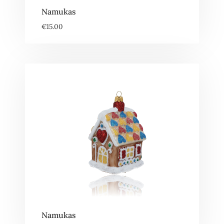
Namukas
€
15.00
Namukas