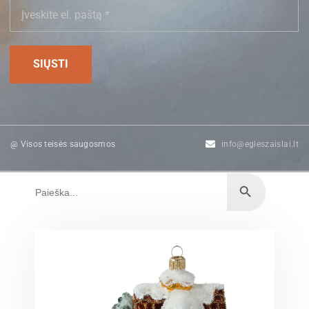
@ Visos teisės saugosmos
info@egleszaislai.lt