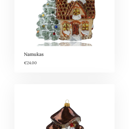
Namukas
€
24.00