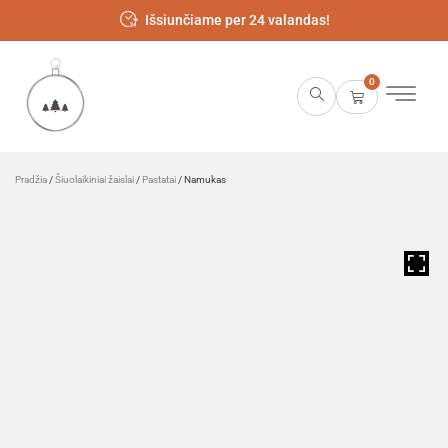
Išsiunčiame per 24 valandas!
0
Pradžia
/
Šiuolaikiniai žaislai
/
Pastatai
/ Namukas
HOVER