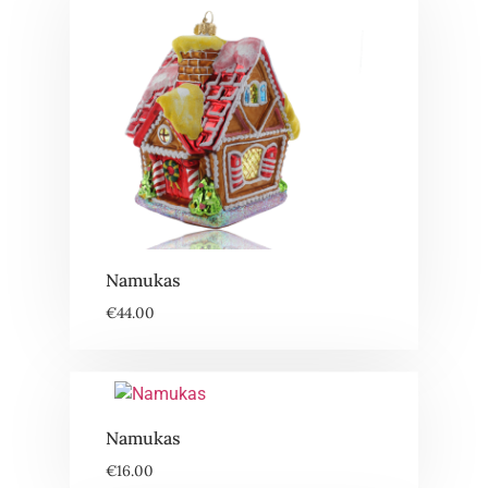
Namukas
€
44.00
Namukas
€
16.00