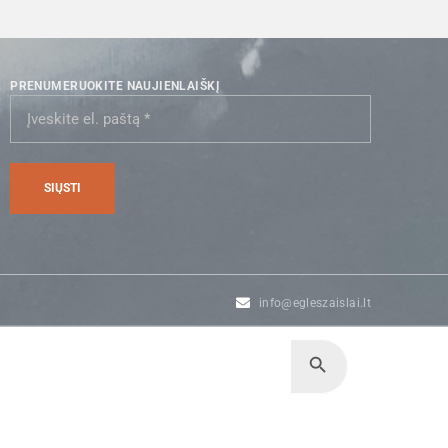
PRENUMERUOKITE NAUJIENLAIŠKĮ
info@egleszaislai.lt