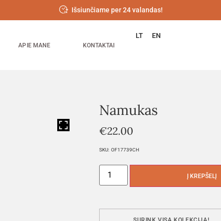
Išsiunčiame per 24 valandas!
LT
EN
APIE MANE
KONTAKTAI
Namukas
HOVER
€
22.00
SKU:
OF17739CH
Į KREPŠELĮ
SURINK VISĄ KOLEKCIJĄ!