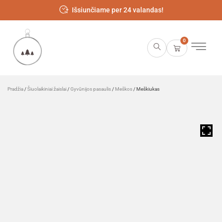
Išsiunčiame per 24 valandas!
0
Pradžia
/
Šiuolaikiniai žaislai
/
Gyvūnijos pasaulis
/
Meškos
/ Meškiukas
HOVER