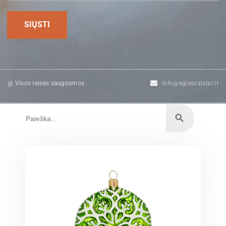
@ Visos teisės saugosmos
info@egleszaislai.lt