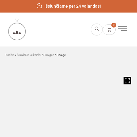
Išsiunčiame per 24 valandas!
0
Pradžia
/
Šiuolaikiniai žaislai
/
Snaigės
/ Snaigė
HOVER