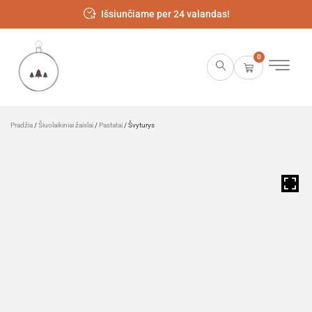
Išsiunčiame per 24 valandas!
0
Pradžia
/
Šiuolaikiniai žaislai
/
Pastatai
/ Švyturys
HOVER