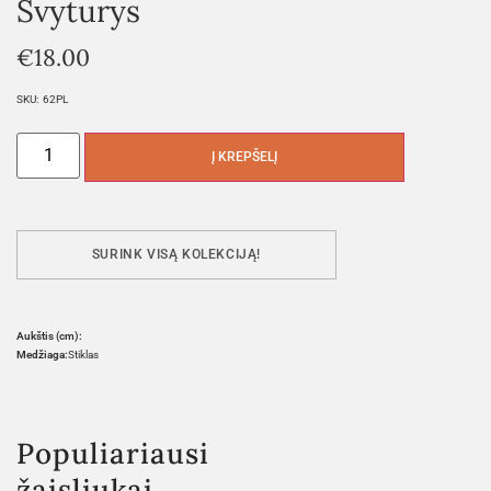
Švyturys
€
18.00
SKU:
62PL
Į KREPŠELĮ
SURINK VISĄ KOLEKCIJĄ!
Aukštis (cm):
Medžiaga:
Stiklas
Populiariausi
žaisliukai