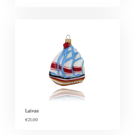
Laivas
€
21.00