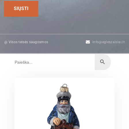
@ Visos teisės saugosmos
info@egleszaislai.lt