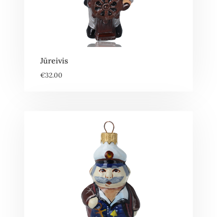
Jūreivis
€
32.00