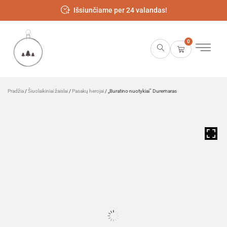
Išsiunčiame per 24 valandas!
0
Pradžia
/
Šiuolaikiniai žaislai
/
Pasakų herojai
/ „Buratino nuotykiai” Duremaras
HOVER