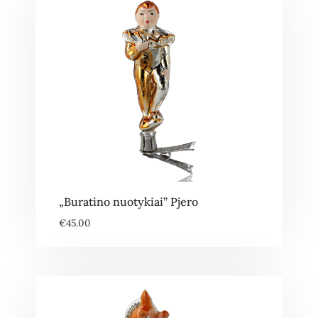
„Buratino nuotykiai” Pjero
€
45.00