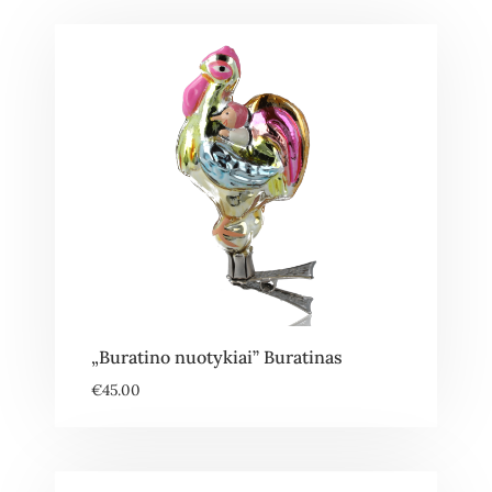
„Buratino nuotykiai” Buratinas
€
45.00