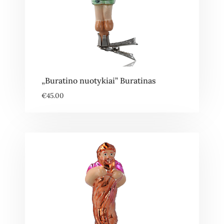
„Buratino nuotykiai” Buratinas
€
45.00