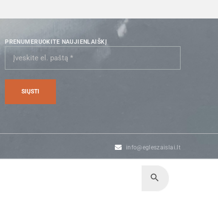
PRENUMERUOKITE NAUJIENLAIŠKĮ
info@egleszaislai.lt