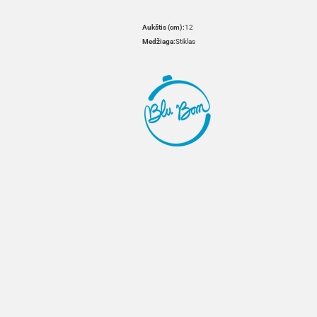
Aukštis (cm):
12
Medžiaga:
Stiklas
HOVER