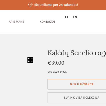
Išsiunčiame per 24 valandas!
LT
EN
APIE MANE
KONTAKTAI
Kalėdų Senelio rog
HOVER
€
39.00
SKU:
2020-548BL
SURINK VISĄ KOLEKCIJĄ!