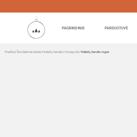
PAGRINDINIS
PARDUOTUVĖ
Pradžia
/
Šiuolaikiniai žaislai
/
Kalėdų Senelis ir Snieguolė
/ Kalėdų Senelio rogės