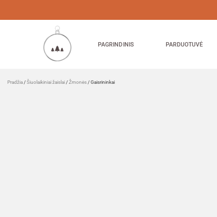
PAGRINDINIS
PARDUOTUVĖ
Pradžia
/
Šiuolaikiniai žaislai
/
Žmonės
/ Gaisrininkai