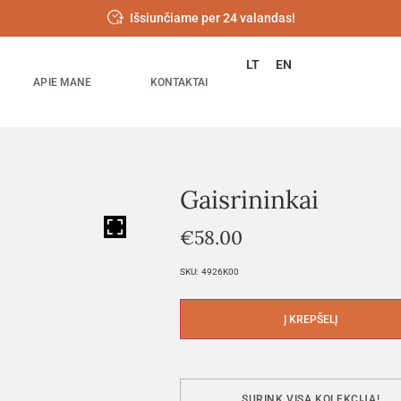
Išsiunčiame per 24 valandas!
LT
EN
APIE MANE
KONTAKTAI
Gaisrininkai
HOVER
€
58.00
SKU:
4926K00
Į KREPŠELĮ
SURINK VISĄ KOLEKCIJĄ!