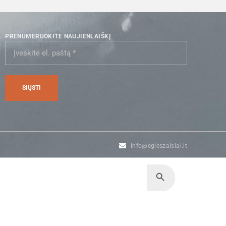
PRENUMERUOKITE NAUJIENLAIŠKĮ
info@egleszaislai.lt