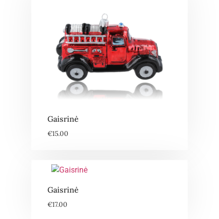
Gaisrinė
€
15.00
Gaisrinė
€
17.00