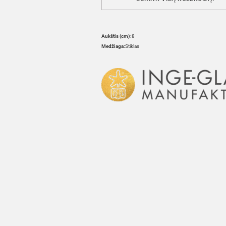
Aukštis (cm):
8
Medžiaga:
Stiklas
HOVER