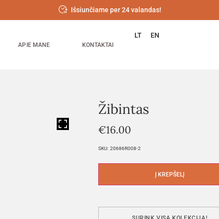
Išsiunčiame per 24 valandas!
LT
EN
APIE MANE
KONTAKTAI
Žibintas
HOVER
€
16.00
SKU:
20686R008-2
Į KREPŠELĮ
SURINK VISĄ KOLEKCIJĄ!