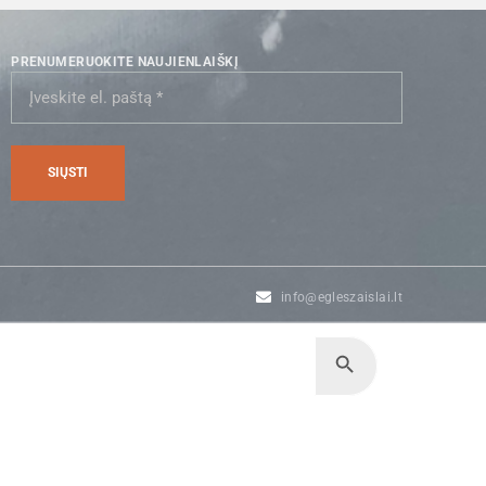
PRENUMERUOKITE NAUJIENLAIŠKĮ
info@egleszaislai.lt