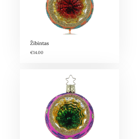
Žibintas
€
14.00