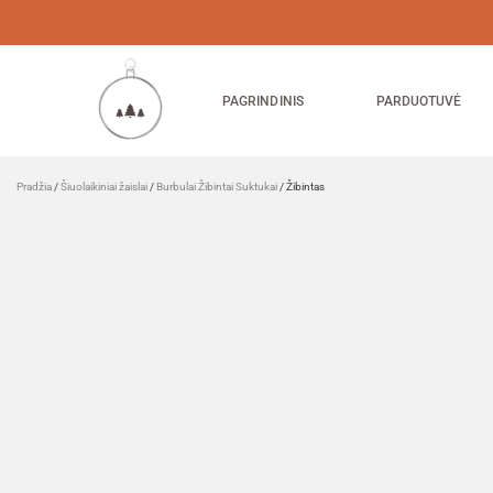
PAGRINDINIS
PARDUOTUVĖ
Pradžia
/
Šiuolaikiniai žaislai
/
Burbulai Žibintai Suktukai
/ Žibintas