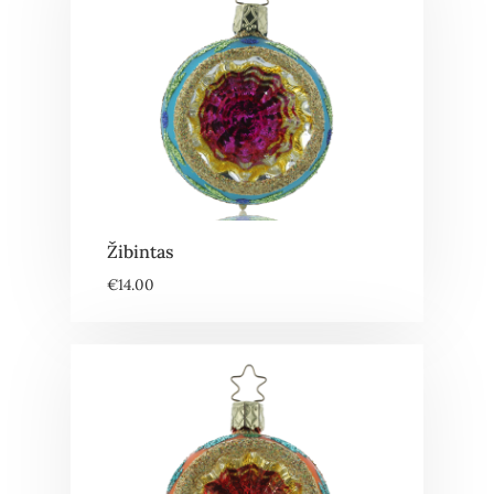
Žibintas
€
14.00