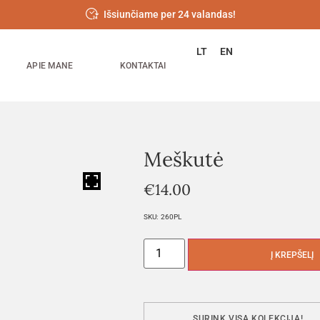
Išsiunčiame per 24 valandas!
LT
EN
APIE MANE
KONTAKTAI
Meškutė
HOVER
€
14.00
SKU:
260PL
Į KREPŠELĮ
SURINK VISĄ KOLEKCIJĄ!