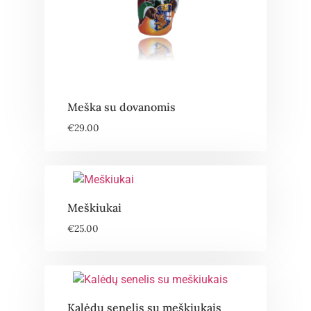
Meška su dovanomis
€
29.00
Meškiukai
€
25.00
Kalėdų senelis su meškiukais