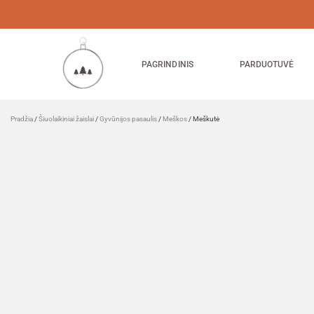
PAGRINDINIS
PARDUOTUVĖ
Pradžia
/
Šiuolaikiniai žaislai
/
Gyvūnijos pasaulis
/
Meškos
/ Meškutė