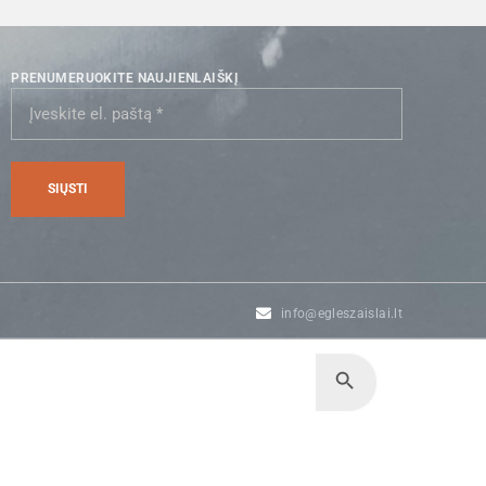
PRENUMERUOKITE NAUJIENLAIŠKĮ
info@egleszaislai.lt