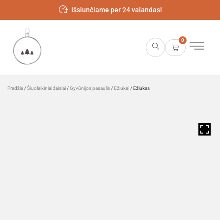
Išsiunčiame per 24 valandas!
0
Pradžia
/
Šiuolaikiniai žaislai
/
Gyvūnijos pasaulis
/
Ežiukai
/ Ežiukas
HOVER