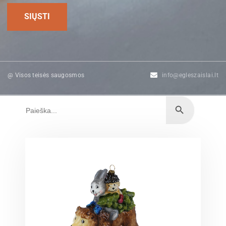
@ Visos teisės saugosmos
info@egleszaislai.lt