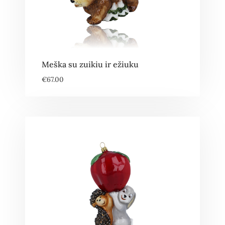
Meška su zuikiu ir ežiuku
€
67.00