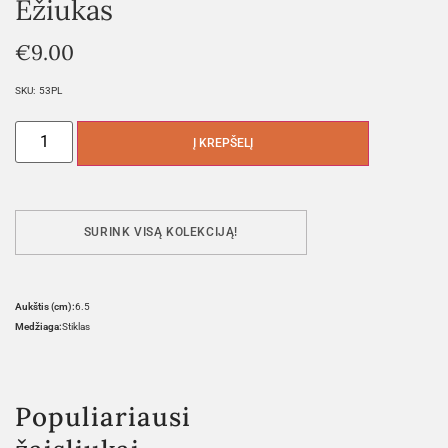
Ežiukas
€
9.00
SKU:
53PL
Į KREPŠELĮ
SURINK VISĄ KOLEKCIJĄ!
Aukštis (cm):
6.5
Medžiaga:
Stiklas
Populiariausi