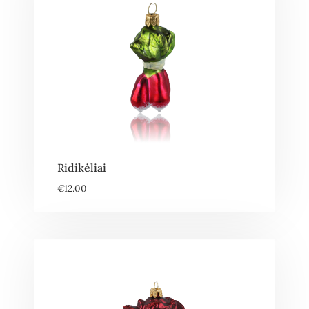
Ridikėliai
€
12.00