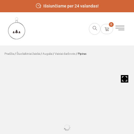
Išsiunčiame per 24 valandas!
0
Pradžia
/
Šiuolaikiniai žaislai
/
Augalai
/
Vaisiai daržovės
/ Pipiras
HOVER