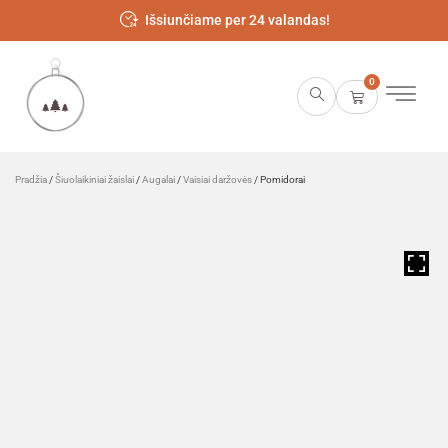
Išsiunčiame per 24 valandas!
0
Pradžia
/
Šiuolaikiniai žaislai
/
Augalai
/
Vaisiai daržovės
/ Pomidorai
HOVER