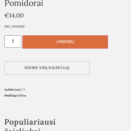
Pomidorai
€
14.00
SKU:
5353GMC
Į KREPŠELĮ
SURINK VISĄ KOLEKCIJĄ!
Aukštis (cm):
11
Medžiaga:
Stiklas
Populiariausi