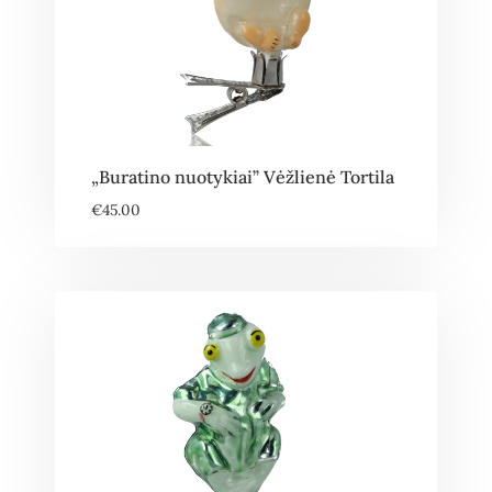
„Buratino nuotykiai” Vėžlienė Tortila
€
45.00