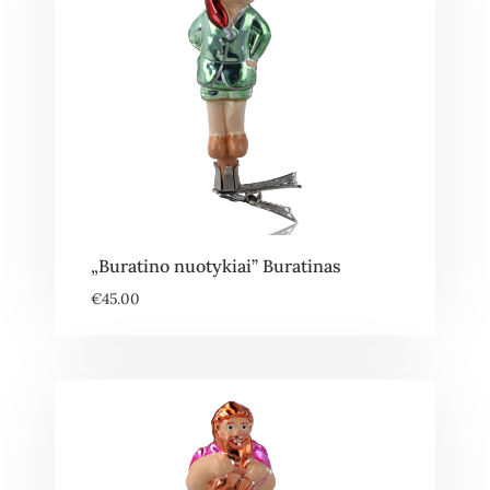
„Buratino nuotykiai” Buratinas
€
45.00