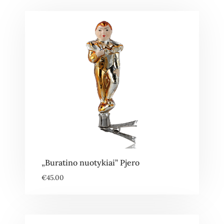
„Buratino nuotykiai” Pjero
€
45.00