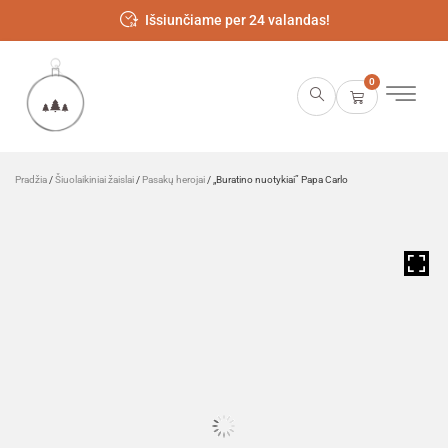
Išsiunčiame per 24 valandas!
0
Pradžia
/
Šiuolaikiniai žaislai
/
Pasakų herojai
/ „Buratino nuotykiai” Papa Carlo
HOVER