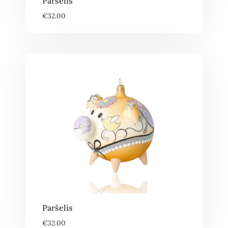
Paršelis
€
32.00
Paršelis
€
32.00