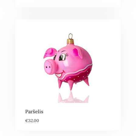
Paršelis
€
32.00