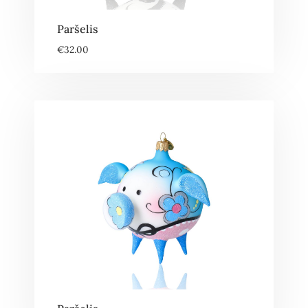
Paršelis
€
32.00