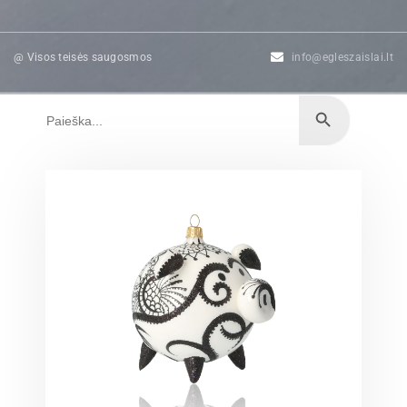
@ Visos teisės saugosmos
info@egleszaislai.lt