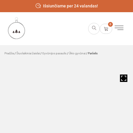
Išsiunčiame per 24 valandas!
0
Pradžia
/
Šiuolaikiniai žaislai
/
Gyvūnijos pasaulis
/
Ūkio gyvūnai
/ Paršelis
HOVER