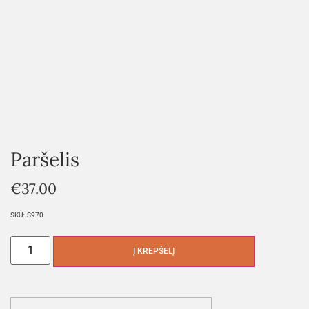
Paršelis
€
37.00
SKU:
S970
Į KREPŠELĮ