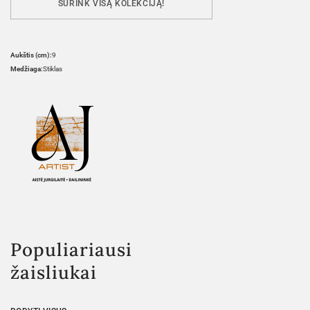
SURINK VISĄ KOLEKCIJĄ!
Aukštis (cm):
9
Medžiaga:
Stiklas
Populiariausi
žaisliukai