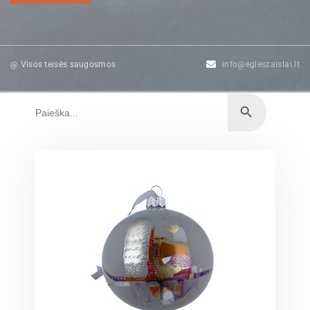
@ Visos teisės saugosmos
info@egleszaislai.lt