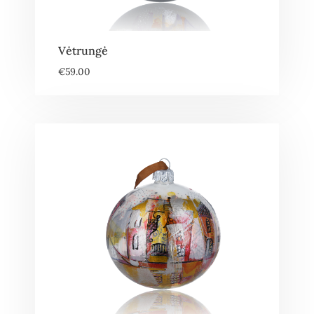
Vėtrungė
€
59.00