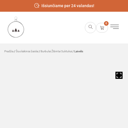
Išsiunčiame per 24 valandas!
0
Pradžia
/
Šiuolaikiniai žaislai
/
Burbulai Žibintai Suktukai
/ Laivelis
HOVER