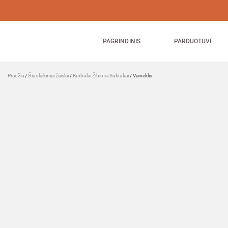
PAGRINDINIS
PARDUOTUVĖ
Pradžia
/
Šiuolaikiniai žaislai
/
Burbulai Žibintai Suktukai
/ Varveklis