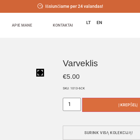
Išsiunčiame per 24 valandas!
LT
EN
APIE MANE
KONTAKTAI
Varveklis
HOVER
€
5.00
SKU:
1013-6CK
Į KREPŠELĮ
SURINK VISĄ KOLEKCIJĄ!