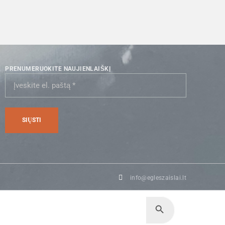
PRENUMERUOKITE NAUJIENLAIŠKĮ
info@egleszaislai.lt