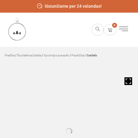
Išsiunčiame per 24 valandas!
0
Pradžia
/
Šiuolaikiniai žaislai
/
Gyvūnijos pasaulis
/
Paukščiai
/ Gaidelis
HOVER