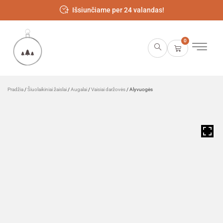
Išsiunčiame per 24 valandas!
0
Pradžia
/
Šiuolaikiniai žaislai
/
Augalai
/
Vaisiai daržovės
/ Alyvuogės
HOVER