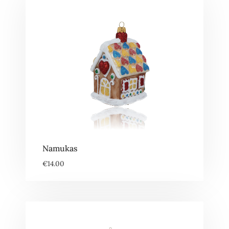
Namukas
€
14.00