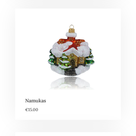
Namukas
€
15.00