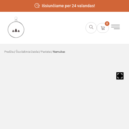
Išsiunčiame per 24 valandas!
0
Pradžia
/
Šiuolaikiniai žaislai
/
Pastatai
/ Namukas
HOVER