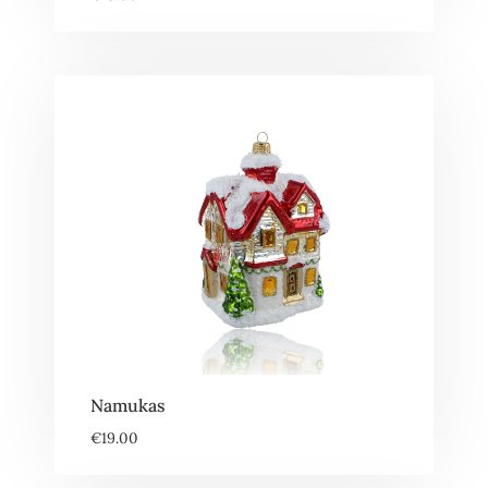
Namukas
€
19.00