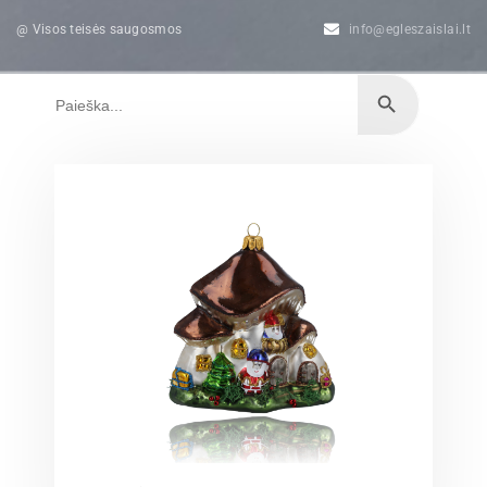
@ Visos teisės saugosmos
info@egleszaislai.lt