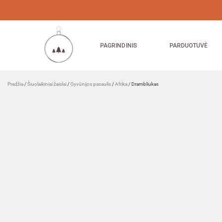
PAGRINDINIS
PARDUOTUVĖ
Pradžia
/
Šiuolaikiniai žaislai
/
Gyvūnijos pasaulis
/
Afrika
/ Drambliukas