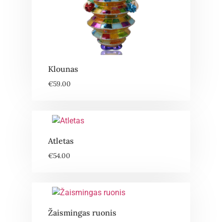
Klounas
€
59.00
Atletas
€
54.00
Žaismingas ruonis