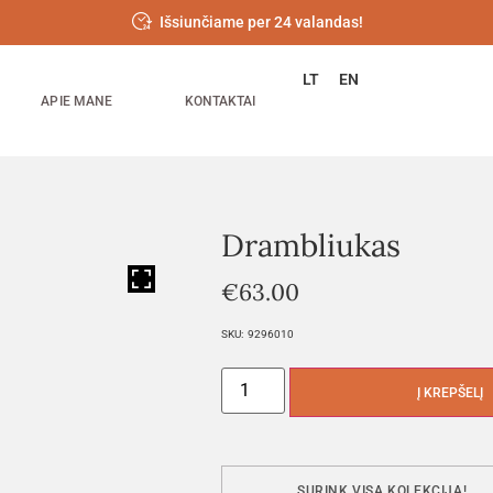
Išsiunčiame per 24 valandas!
LT
EN
APIE MANE
KONTAKTAI
Drambliukas
HOVER
€
63.00
SKU:
9296010
Į KREPŠELĮ
SURINK VISĄ KOLEKCIJĄ!