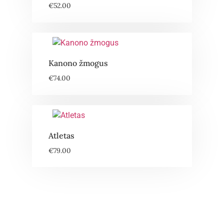
€
52.00
Kanono žmogus
€
74.00
Atletas
€
79.00