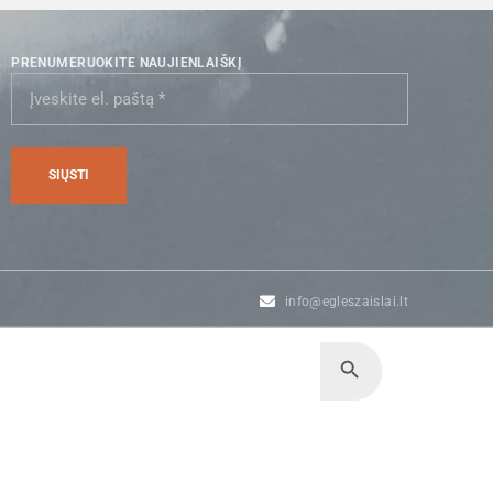
PRENUMERUOKITE NAUJIENLAIŠKĮ
info@egleszaislai.lt