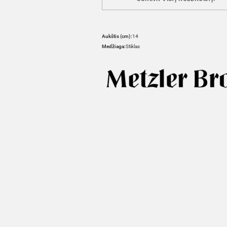
Aukštis (cm):
14
Medžiaga:
Stiklas
HOVER