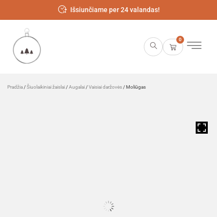
Išsiunčiame per 24 valandas!
0
Pradžia
/
Šiuolaikiniai žaislai
/
Augalai
/
Vaisiai daržovės
/ Moliūgas
HOVER