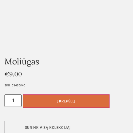
Moliūgas
€
9.00
SKU:
5343GMC
Į KREPŠELĮ
SURINK VISĄ KOLEKCIJĄ!