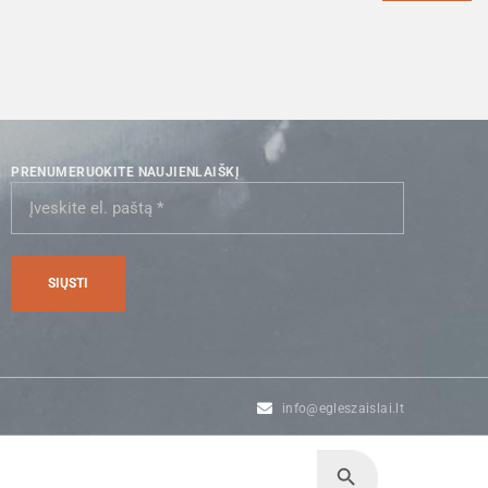
PRENUMERUOKITE NAUJIENLAIŠKĮ
info@egleszaislai.lt