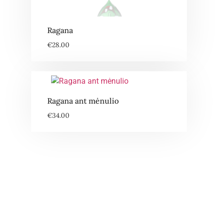
Ragana
€
28.00
Ragana ant mėnulio
€
34.00