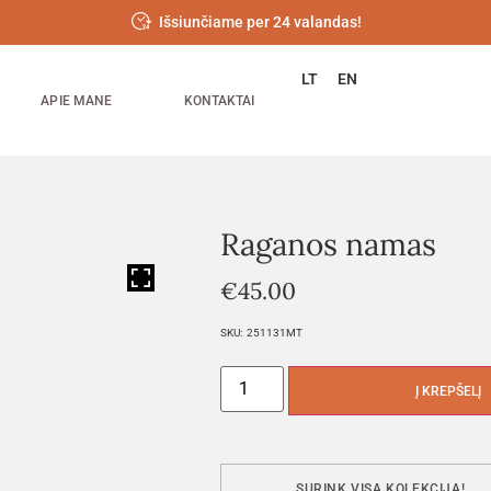
Išsiunčiame per 24 valandas!
LT
EN
APIE MANE
KONTAKTAI
Raganos namas
HOVER
€
45.00
SKU:
251131MT
Į KREPŠELĮ
SURINK VISĄ KOLEKCIJĄ!