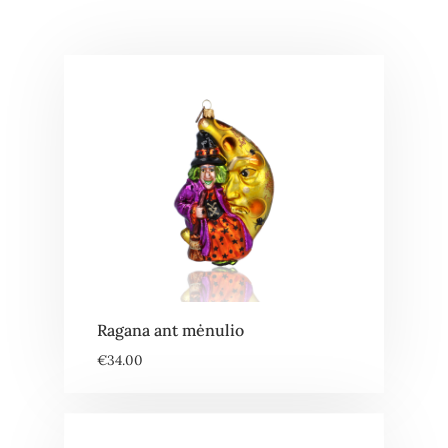
Ragana ant mėnulio
€
34.00