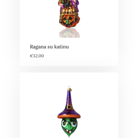
Ragana su katinu
€
32.00