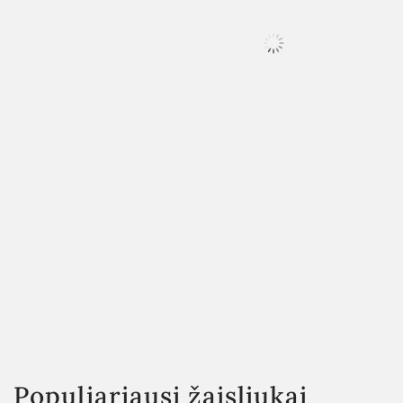
Populiariausi žaisliukai