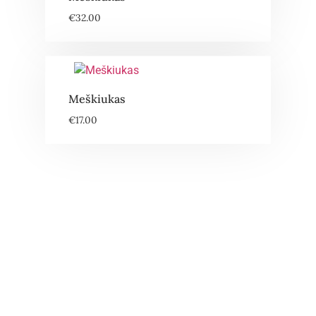
€
32.00
Meškiukas
€
17.00