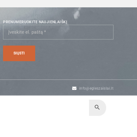
PRENUMERUOKITE NAUJIENLAIŠKĮ
info@egleszaislai.lt