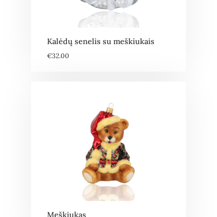
Kalėdų senelis su meškiukais
€
32.00
Meškiukas