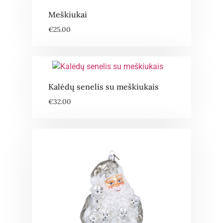
Meškiukai
€
25.00
Kalėdų senelis su meškiukais
€
32.00