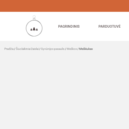
PAGRINDINIS
PARDUOTUVĖ
Pradžia
/
Šiuolaikiniai žaislai
/
Gyvūnijos pasaulis
/
Meškos
/ Meškiukas