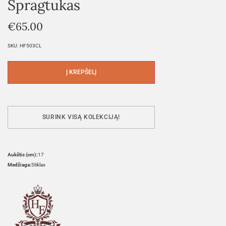
Spragtukas
€
65.00
SKU:
HF503CL
Į KREPŠELĮ
SURINK VISĄ KOLEKCIJĄ!
Aukštis (cm):
17
Medžiaga:
Stiklas