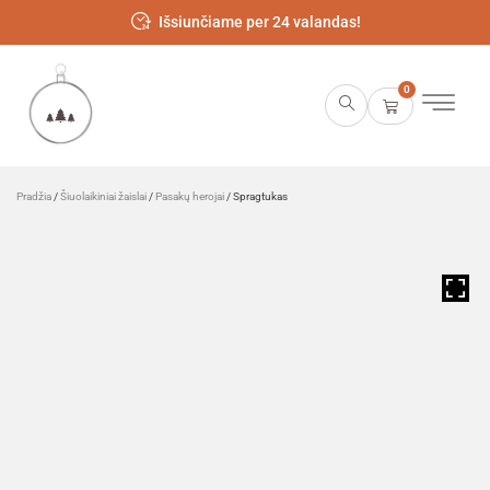
Išsiunčiame per 24 valandas!
0
Pradžia
/
Šiuolaikiniai žaislai
/
Pasakų herojai
/ Spragtukas
HOVER