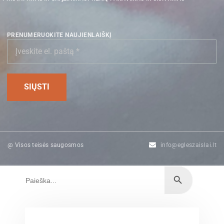
PRENUMERUOKITE NAUJIENLAIŠKĮ
@ Visos teisės saugosmos
info@egleszaislai.lt