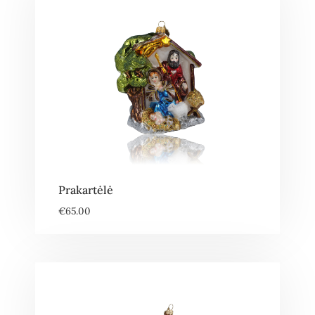
Prakartėlė
€
65.00