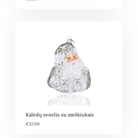
Kalėdų senelis su meškiukais
€
32.00