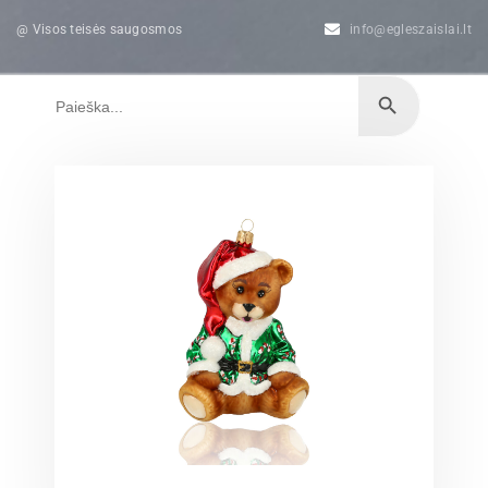
@ Visos teisės saugosmos
info@egleszaislai.lt