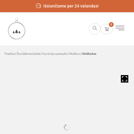
Išsiunčiame per 24 valandas!
0
Pradžia
/
Šiuolaikiniai žaislai
/
Gyvūnijos pasaulis
/
Meškos
/ Meškiukas
HOVER