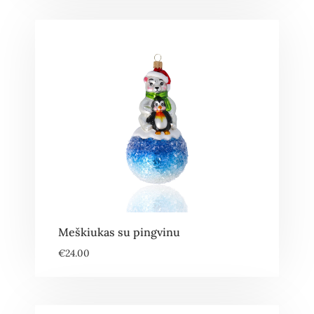
Meškiukas su pingvinu
€
24.00