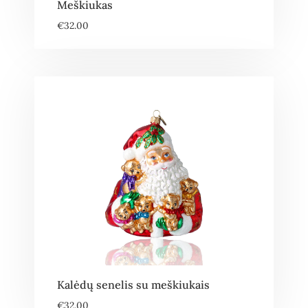
Meškiukas
€
32.00
Kalėdų senelis su meškiukais
€
32.00