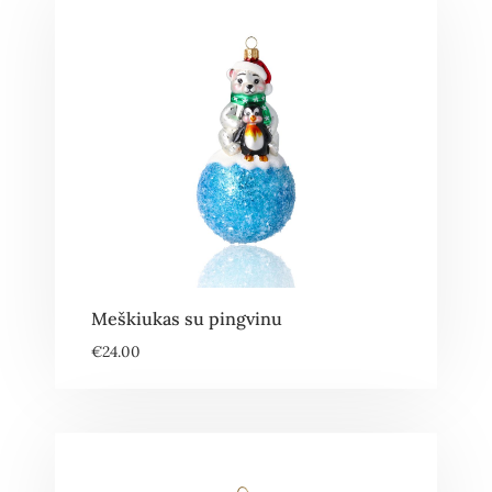
Meškiukas su pingvinu
€
24.00