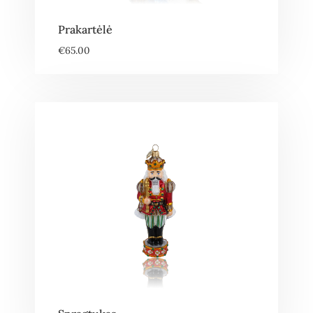
Prakartėlė
€
65.00