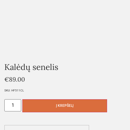
Kalėdų senelis
€
89.00
SKU:
HF511CL
Į KREPŠELĮ