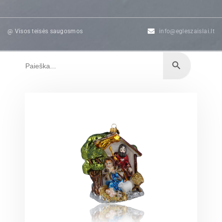
@ Visos teisės saugosmos
info@egleszaislai.lt