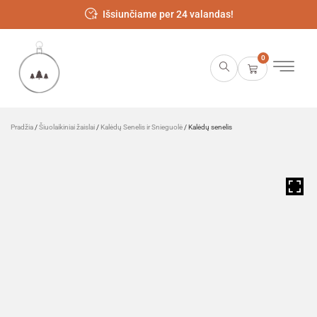
Išsiunčiame per 24 valandas!
0
Pradžia
/
Šiuolaikiniai žaislai
/
Kalėdų Senelis ir Snieguolė
/ Kalėdų senelis
HOVER